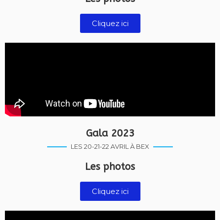
Cliquez ici
Gala 2023
LES 20-21-22 AVRIL À BEX​
Les photos
Cliquez ici