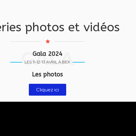
ries photos et vidéos
GALA
Gala 2024
LES 11-12-13 AVRIL À BEX​
Les photos
Cliquez ici