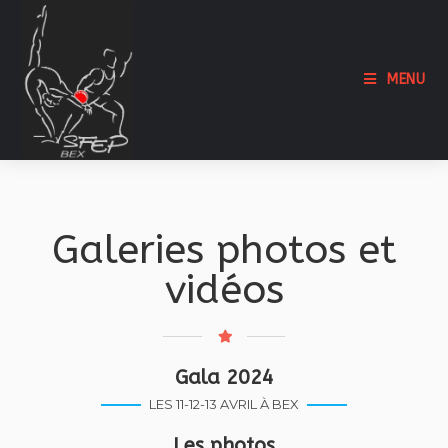
MENU
Galeries photos et
vidéos
Gala 2024
LES 11-12-13 AVRIL À BEX​
Les photos