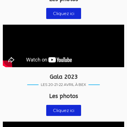
Cliquez ici
Gala 2023
LES 20-21-22 AVRIL À BEX​
Les photos
Cliquez ici