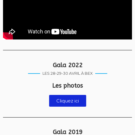
Gala 2022
LES 28-29-30 AVRIL À BEX​
Les photos
Cliquez ici
Gala 2019