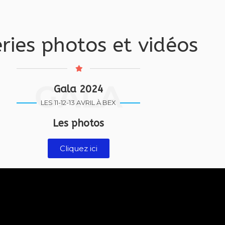
ries photos et vidéos
GALA
Gala 2024
LES 11-12-13 AVRIL À BEX​
Les photos
Cliquez ici