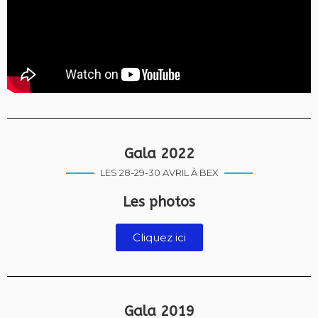
Gala 2022
LES 28-29-30 AVRIL À BEX​
Les photos
Cliquez ici
Gala 2019