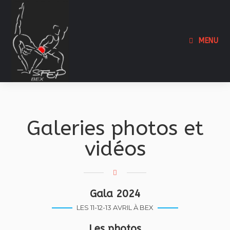
MENU
Galeries photos et
vidéos
Gala 2024
LES 11-12-13 AVRIL À BEX​
Les photos