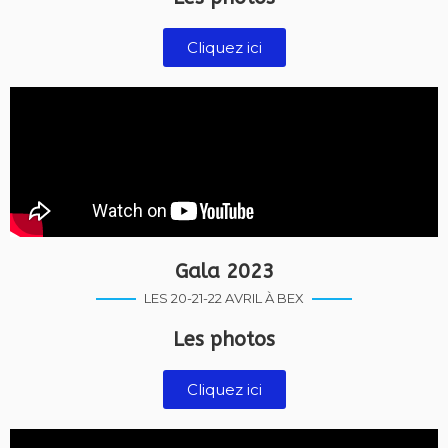
Cliquez ici
Gala 2023
LES 20-21-22 AVRIL À BEX​
Les photos
Cliquez ici