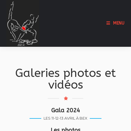
MENU
Galeries photos et
vidéos
Gala 2024
LES 11-12-13 AVRIL À BEX​
Les photos