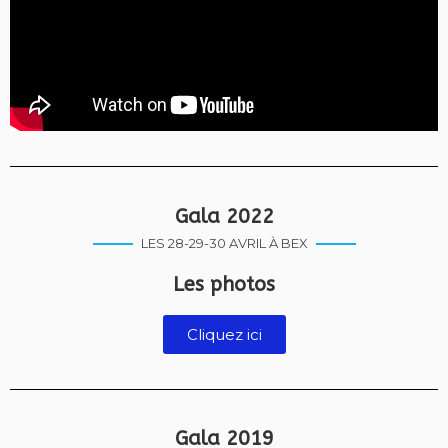
Gala 2022
LES 28-29-30 AVRIL À BEX​
Les photos
Cliquez ici
Gala 2019