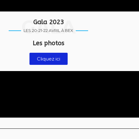
GALA
Gala 2023
LES 20-21-22 AVRIL À BEX​
Les photos
Cliquez ici