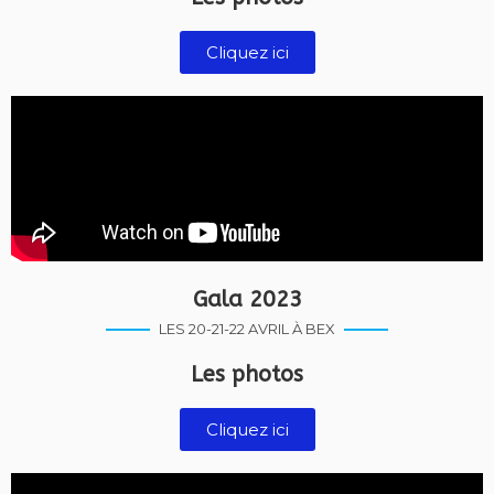
Cliquez ici
Gala 2023
LES 20-21-22 AVRIL À BEX​
Les photos
Cliquez ici