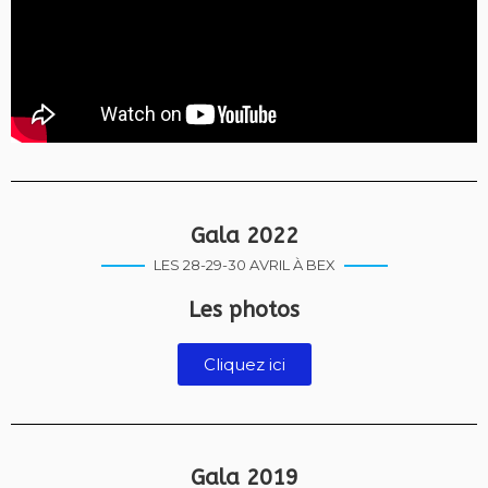
Gala 2022
LES 28-29-30 AVRIL À BEX​
Les photos
Cliquez ici
Gala 2019