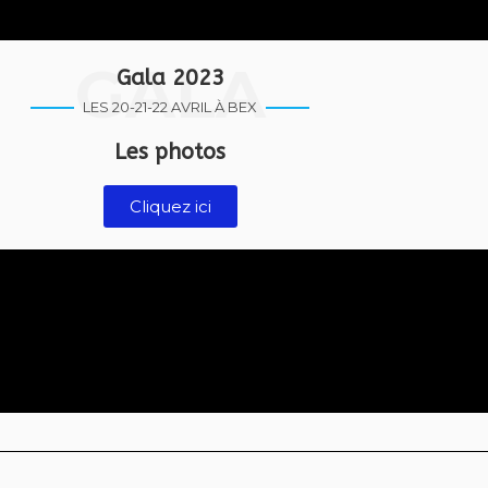
GALA
Gala 2023
LES 20-21-22 AVRIL À BEX​
Les photos
Cliquez ici